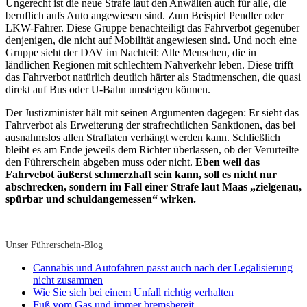
Ungerecht ist die neue Strafe laut den Anwälten auch für alle, die
beruflich aufs Auto angewiesen sind. Zum Beispiel Pendler oder
LKW-Fahrer. Diese Gruppe benachteiligt das Fahrverbot gegenüber
denjenigen, die nicht auf Mobilität angewiesen sind. Und noch eine
Gruppe sieht der DAV im Nachteil: Alle Menschen, die in
ländlichen Regionen mit schlechtem Nahverkehr leben. Diese trifft
das Fahrverbot natürlich deutlich härter als Stadtmenschen, die quasi
direkt auf Bus oder U-Bahn umsteigen können.
Der Justizminister hält mit seinen Argumenten dagegen: Er sieht das
Fahrverbot als Erweiterung der strafrechtlichen Sanktionen, das bei
ausnahmslos allen Straftaten verhängt werden kann. Schließlich
bleibt es am Ende jeweils dem Richter überlassen, ob der Verurteilte
den Führerschein abgeben muss oder nicht.
Eben weil das
Fahrvebot äußerst schmerzhaft sein kann, soll es nicht nur
abschrecken, sondern im Fall einer Strafe laut Maas „zielgenau,
spürbar und schuldangemessen“ wirken.
Unser Führerschein-Blog
Cannabis und Autofahren passt auch nach der Legalisierung
nicht zusammen
Wie Sie sich bei einem Unfall richtig verhalten
Fuß vom Gas und immer bremsbereit